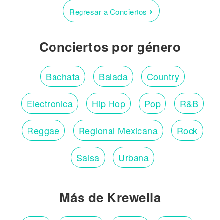
›
Regresar a Conciertos
Conciertos por género
Bachata
Balada
Country
Electronica
Hip Hop
Pop
R&B
Reggae
Regional Mexicana
Rock
Salsa
Urbana
Más de Krewella