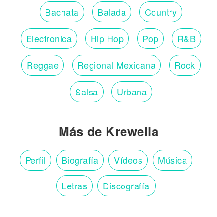
Bachata
Balada
Country
Electronica
Hip Hop
Pop
R&B
Reggae
Regional Mexicana
Rock
Salsa
Urbana
Más de Krewella
Perfil
Biografía
Vídeos
Música
Letras
Discografía