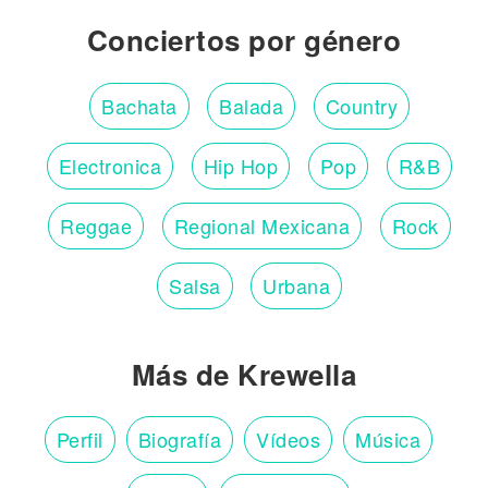
Conciertos por género
Bachata
Balada
Country
Electronica
Hip Hop
Pop
R&B
Reggae
Regional Mexicana
Rock
Salsa
Urbana
Más de Krewella
Perfil
Biografía
Vídeos
Música