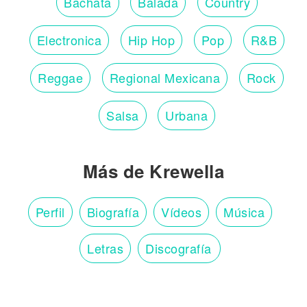
Bachata
Balada
Country
Electronica
Hip Hop
Pop
R&B
Reggae
Regional Mexicana
Rock
Salsa
Urbana
Más de Krewella
Perfil
Biografía
Vídeos
Música
Letras
Discografía