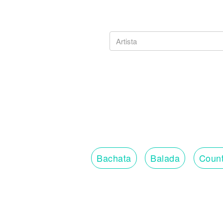
Bachata
Balada
Count