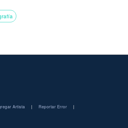
grafía
|
|
regar Artista
Reportar Error