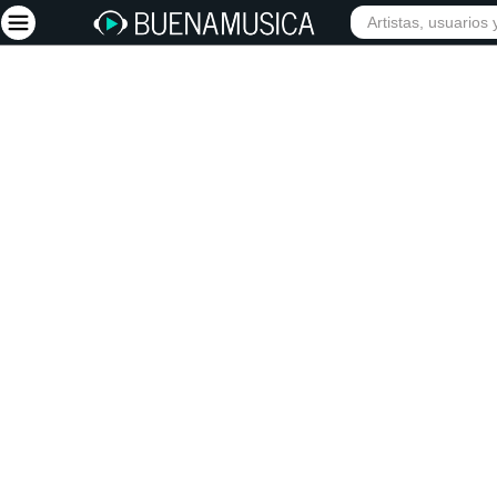
INICIO
ARTISTAS
Iniciar sesión
Registrarse
Inicio
Artistas
Red Social
Música
Vídeos
Discografías
Letras
Conciertos