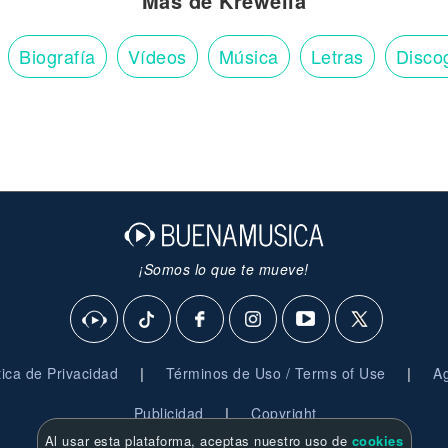
Más de Krewella
Biografía
Vídeos
Música
Letras
Disco
¡Somos lo que te mueve!
|
|
ítica de Privacidad
Términos de Uso / Terms of Use
Ag
|
Publicidad
Copyright
Al usar esta plataforma, aceptas nuestro uso de
cookies