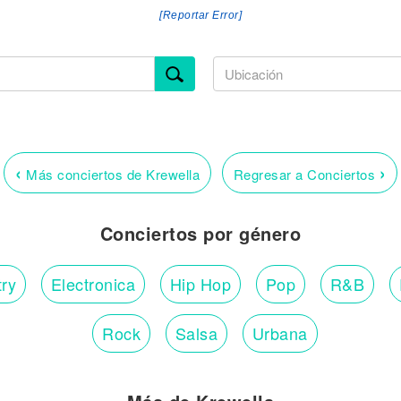
[Reportar Error]
‹
›
Más conciertos de Krewella
Regresar a Conciertos
Conciertos por género
ry
Electronica
Hip Hop
Pop
R&B
Rock
Salsa
Urbana