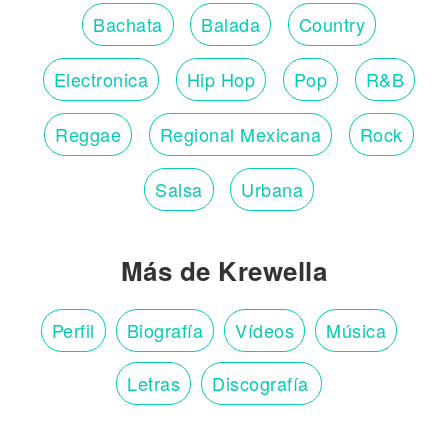
Bachata
Balada
Country
Electronica
Hip Hop
Pop
R&B
Reggae
Regional Mexicana
Rock
Salsa
Urbana
Más de Krewella
Perfil
Biografía
Vídeos
Música
Letras
Discografía