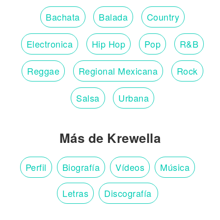
Bachata
Balada
Country
Electronica
Hip Hop
Pop
R&B
Reggae
Regional Mexicana
Rock
Salsa
Urbana
Más de Krewella
Perfil
Biografía
Vídeos
Música
Letras
Discografía