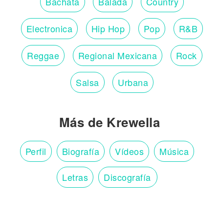
Bachata
Balada
Country
Electronica
Hip Hop
Pop
R&B
Reggae
Regional Mexicana
Rock
Salsa
Urbana
Más de Krewella
Perfil
Biografía
Vídeos
Música
Letras
Discografía