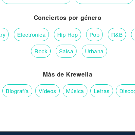
Conciertos por género
ry
Electronica
Hip Hop
Pop
R&B
Rock
Salsa
Urbana
Más de Krewella
Biografía
Vídeos
Música
Letras
Disco