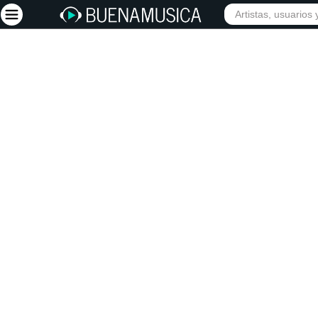
INICIO
ARTISTAS
Iniciar sesión
Registrarse
Inicio
Artistas
Red Social
Música
Vídeos
Discografías
Letras
Conciertos