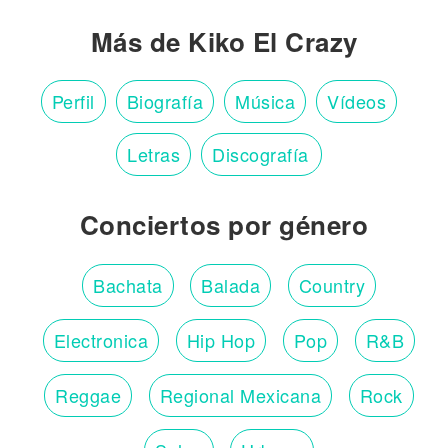
Más de Kiko El Crazy
Perfil
Biografía
Música
Vídeos
Letras
Discografía
Conciertos por género
Bachata
Balada
Country
Electronica
Hip Hop
Pop
R&B
Reggae
Regional Mexicana
Rock