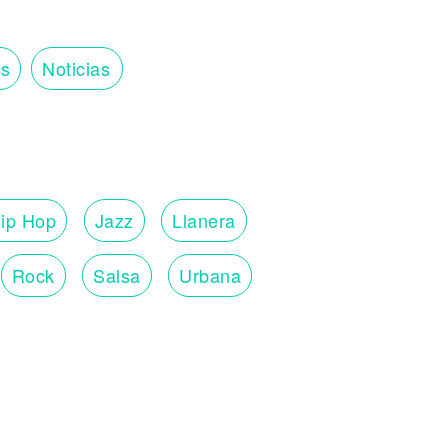
os
Noticias
ip Hop
Jazz
Llanera
Rock
Salsa
Urbana