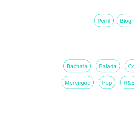
Perfil
Biogr
Bachata
Balada
Co
Merengue
Pop
R&