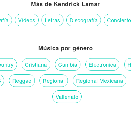
Más de Kendrick Lamar
afía
Vídeos
Letras
Discografía
Conciert
Música por género
untry
Cristiana
Cumbia
Electronica
H
B
Reggae
Regional
Regional Mexicana
Vallenato