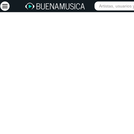
Iniciar sesión
Registrarse
Inicio
Artistas
Red Social
Música
Vídeos
Discografías
Letras
Conciertos