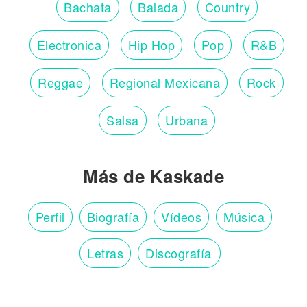
Bachata
Balada
Country
Electronica
Hip Hop
Pop
R&B
Reggae
Regional Mexicana
Rock
Salsa
Urbana
Más de Kaskade
Perfil
Biografía
Vídeos
Música
Letras
Discografía