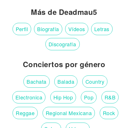
Más de Deadmau5
Perfil
Biografía
Vídeos
Letras
Discografía
Conciertos por género
Bachata
Balada
Country
Electronica
Hip Hop
Pop
R&B
Reggae
Regional Mexicana
Rock