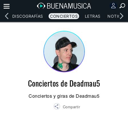
EOS
DISCOGRAFÍAS
CONCIERTOS
LETRAS
NOTICIAS
Conciertos de Deadmau5
Conciertos y giras de Deadmau5
Compartir