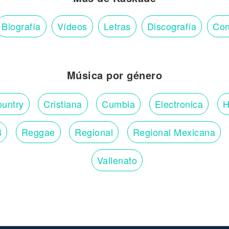
Biografía
Vídeos
Letras
Discografía
Con
Música por género
untry
Cristiana
Cumbia
Electronica
H
B
Reggae
Regional
Regional Mexicana
Vallenato