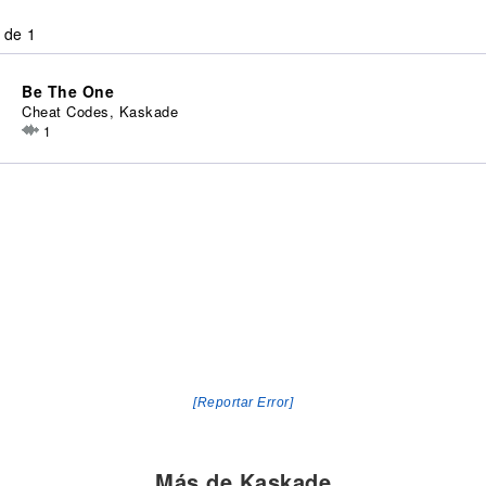
 de 1
Be The One
Cheat Codes, Kaskade
1
[Reportar Error]
Más de Kaskade