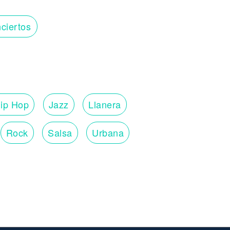
ciertos
ip Hop
Jazz
Llanera
Rock
Salsa
Urbana