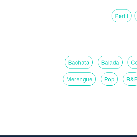
Perfil
Bachata
Balada
Co
Merengue
Pop
R&