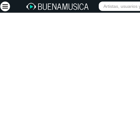
Iniciar sesión
Registrarse
Inicio
Artistas
Red Social
Música
Vídeos
Discografías
Letras
Conciertos