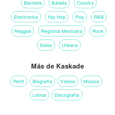
Bachata
Balada
Country
Electronica
Hip Hop
Pop
R&B
Reggae
Regional Mexicana
Rock
Salsa
Urbana
Más de Kaskade
Perfil
Biografía
Vídeos
Música
Letras
Discografía