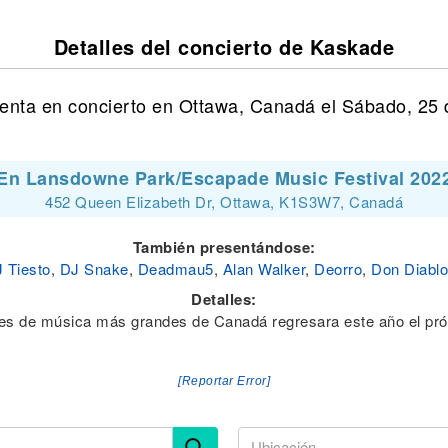
Detalles del concierto de Kaskade
enta en concierto en Ottawa, Canadá el Sábado, 25 d
En Lansdowne Park/Escapade Music Festival 202
452 Queen Elizabeth Dr, Ottawa, K1S3W7, Canadá
También presentándose:
 Tiesto
,
DJ Snake
,
Deadmau5
,
Alan Walker
,
Deorro
,
Don Diablo
Detalles:
ales de música más grandes de Canadá regresara este año el pró
[Reportar Error]