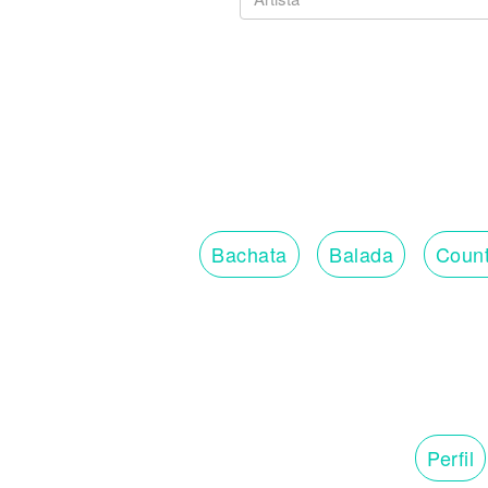
Bachata
Balada
Count
Perfil