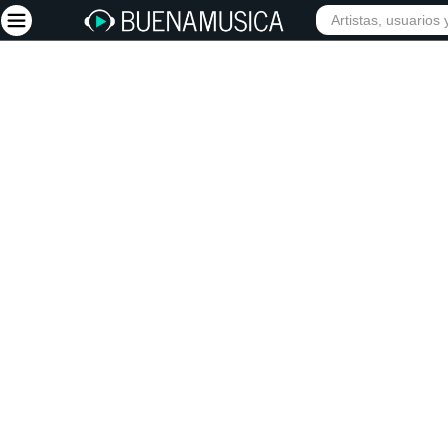
INICIO
ARTISTAS
Iniciar sesión
Registrarse
Inicio
Artistas
Red Social
Música
Vídeos
Discografías
Letras
Conciertos