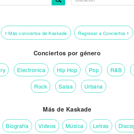
‹
›
Más conciertos de Kaskade
Regresar a Conciertos
Conciertos por género
ry
Electronica
Hip Hop
Pop
R&B
Rock
Salsa
Urbana
Más de Kaskade
Biografía
Vídeos
Música
Letras
Disco