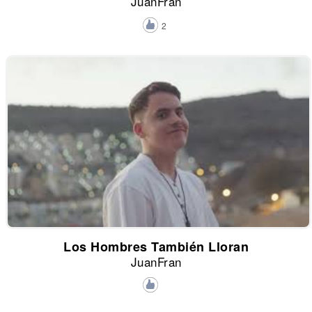
JuanFran
2
Los Hombres También Lloran
JuanFran