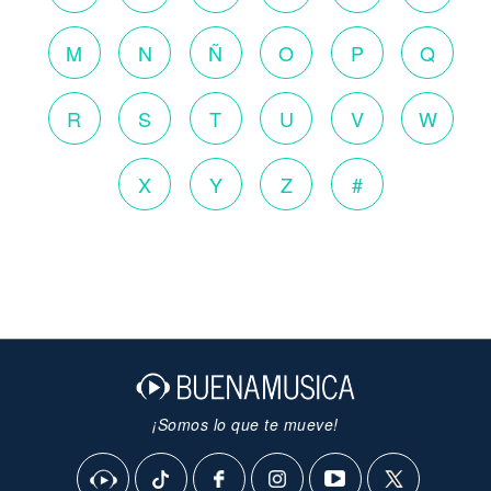
M
N
Ñ
O
P
Q
R
S
T
U
V
W
X
Y
Z
#
¡Somos lo que te mueve!