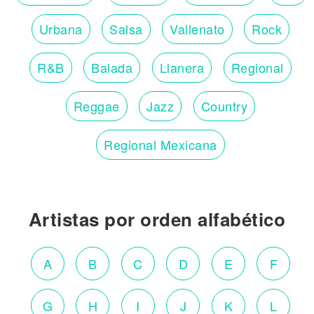
Urbana
Salsa
Vallenato
Rock
R&B
Balada
Llanera
Regional
Reggae
Jazz
Country
Regional Mexicana
Artistas por orden alfabético
A
B
C
D
E
F
G
H
I
J
K
L