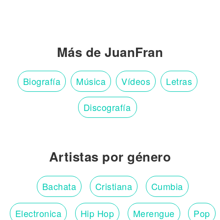
Más de JuanFran
Biografía
Música
Vídeos
Letras
Discografía
Artistas por género
Bachata
Cristiana
Cumbia
Electronica
Hip Hop
Merengue
Pop