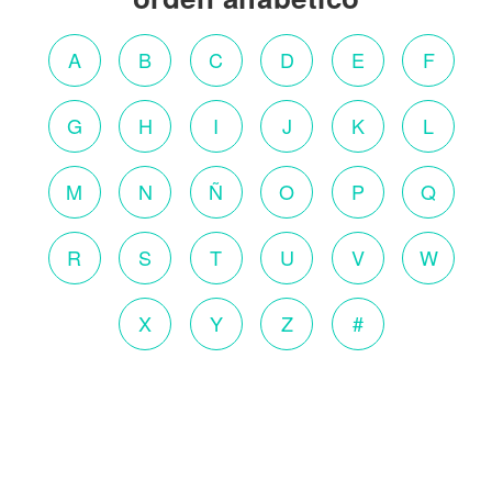
A
B
C
D
E
F
G
H
I
J
K
L
M
N
Ñ
O
P
Q
R
S
T
U
V
W
X
Y
Z
#