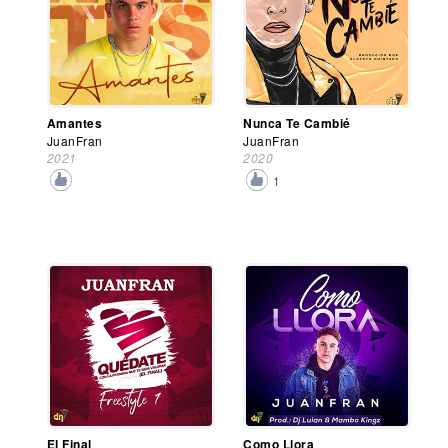
Amantes
Nunca Te Cambié
JuanFran
JuanFran
2021
2020
1
El Final
Como Llora