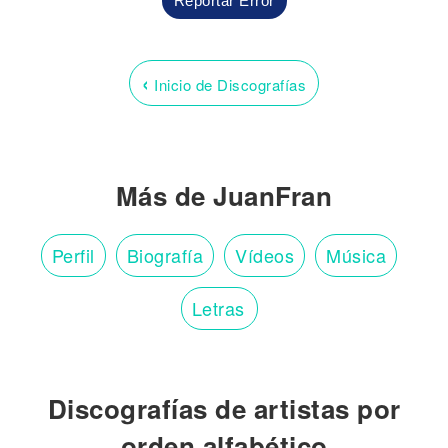
Reportar Error
‹
Inicio de Discografías
Más de JuanFran
Perfil
Biografía
Vídeos
Música
Letras
Discografías de artistas por
orden alfabético