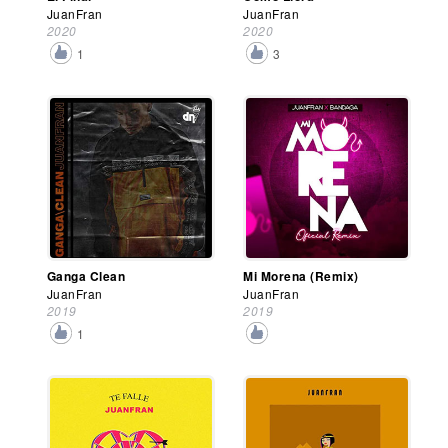
JuanFran
JuanFran
2020
2020
1
3
Ganga Clean
Mi Morena (Remix)
JuanFran
JuanFran
2019
2019
1