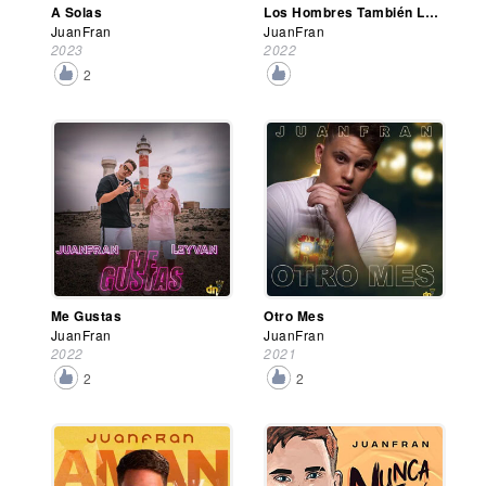
A Solas
Los Hombres También Lloran
JuanFran
JuanFran
2023
2022
2
Me Gustas
Otro Mes
JuanFran
JuanFran
2022
2021
2
2