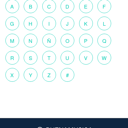
A
B
C
D
E
F
G
H
I
J
K
L
M
N
Ñ
O
P
Q
R
S
T
U
V
W
X
Y
Z
#