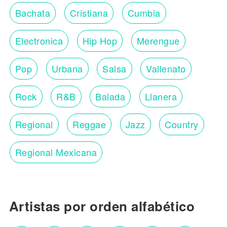
Bachata
Cristiana
Cumbia
Electronica
Hip Hop
Merengue
Pop
Urbana
Salsa
Vallenato
Rock
R&B
Balada
Llanera
Regional
Reggae
Jazz
Country
Regional Mexicana
Artistas por orden alfabético