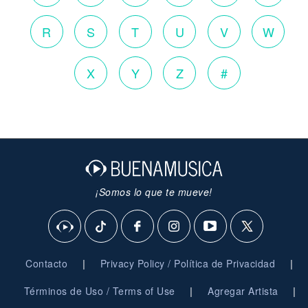
R
S
T
U
V
W
X
Y
Z
#
¡Somos lo que te mueve!
|
|
Contacto
Privacy Policy / Política de Privacidad
|
|
Términos de Uso / Terms of Use
Agregar Artista