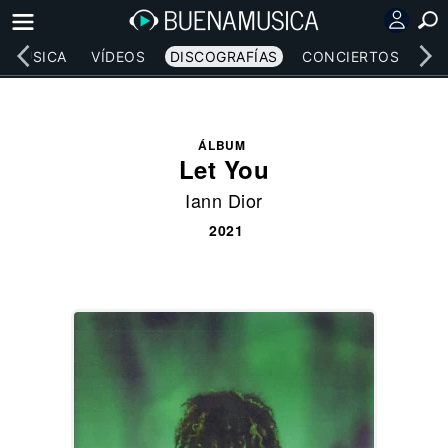
MÚSICA
VÍDEOS
DISCOGRAFÍAS
CONCIERTOS
LE
ÁLBUM
Let You
Iann Dior
2021