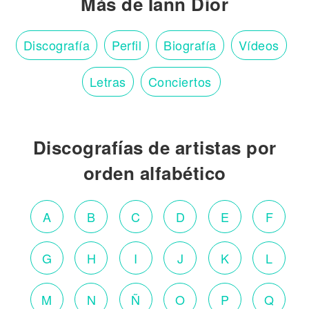
Más de Iann Dior
Discografía
Perfil
Biografía
Vídeos
Letras
Conciertos
Discografías de artistas por
orden alfabético
A
B
C
D
E
F
G
H
I
J
K
L
M
N
Ñ
O
P
Q