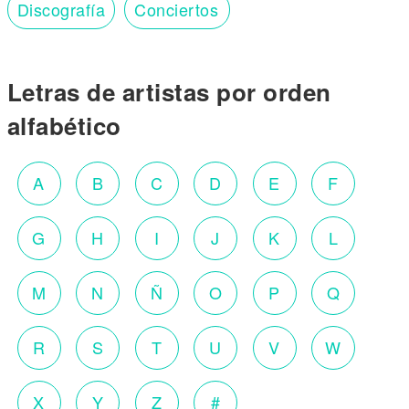
Discografía
Conciertos
Letras de artistas por orden
alfabético
A
B
C
D
E
F
G
H
I
J
K
L
M
N
Ñ
O
P
Q
R
S
T
U
V
W
X
Y
Z
#