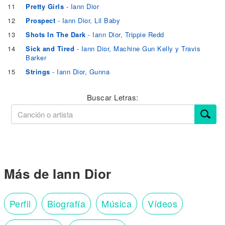
11
Pretty Girls
- Iann Dior
12
Prospect
- Iann Dior, Lil Baby
13
Shots In The Dark
- Iann Dior, Trippie Redd
14
Sick and Tired
- Iann Dior, Machine Gun Kelly y Travis
Barker
15
Strings
- Iann Dior, Gunna
Buscar Letras:
Más de Iann Dior
Perfil
Biografía
Música
Vídeos