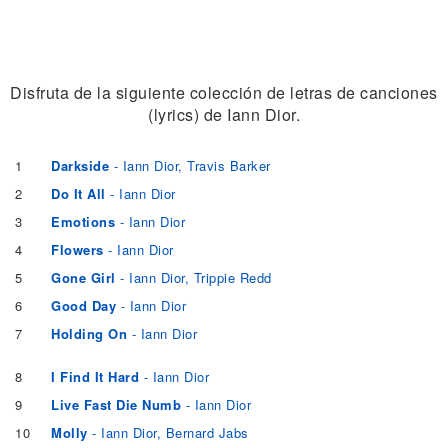
Disfruta de la siguiente colección de letras de canciones
(lyrics) de Iann Dior.
1
Darkside
- Iann Dior, Travis Barker
2
Do It All
- Iann Dior
3
Emotions
- Iann Dior
4
Flowers
- Iann Dior
5
Gone Girl
- Iann Dior, Trippie Redd
6
Good Day
- Iann Dior
7
Holding On
- Iann Dior
8
I Find It Hard
- Iann Dior
9
Live Fast Die Numb
- Iann Dior
10
Molly
- Iann Dior, Bernard Jabs