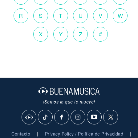
R
S
T
U
V
W
X
Y
Z
#
¡Somos lo que te mueve!
|
|
Contacto
Privacy Policy / Política de Privacidad