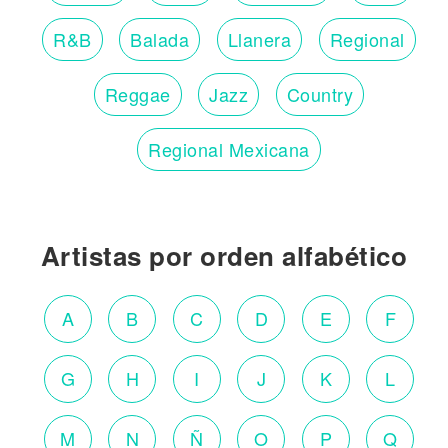
R&B
Balada
Llanera
Regional
Reggae
Jazz
Country
Regional Mexicana
Artistas por orden alfabético
A
B
C
D
E
F
G
H
I
J
K
L
M
N
Ñ
O
P
Q