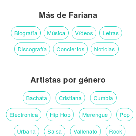
Más de Fariana
Biografía
Música
Vídeos
Letras
Discografía
Conciertos
Noticias
Artistas por género
Bachata
Cristiana
Cumbia
Electronica
Hip Hop
Merengue
Pop
Urbana
Salsa
Vallenato
Rock