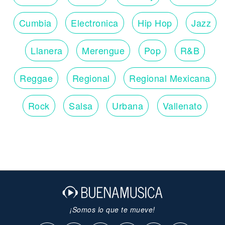
Cumbia
Electronica
Hip Hop
Jazz
Llanera
Merengue
Pop
R&B
Reggae
Regional
Regional Mexicana
Rock
Salsa
Urbana
Vallenato
¡Somos lo que te mueve!