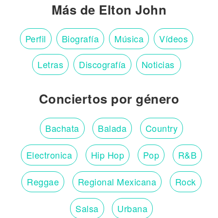
Más de Elton John
Perfil
Biografía
Música
Vídeos
Letras
Discografía
Noticias
Conciertos por género
Bachata
Balada
Country
Electronica
Hip Hop
Pop
R&B
Reggae
Regional Mexicana
Rock
Salsa
Urbana