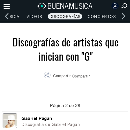
MÚSICA
VÍDEOS
DISCOGRAFÍAS
CONCIERTOS
LE
Discografías de artistas que
inician con "G"
Compartir
Compartir
Página 2 de 28
Gabriel Pagan
Discografía de Gabriel Pagan