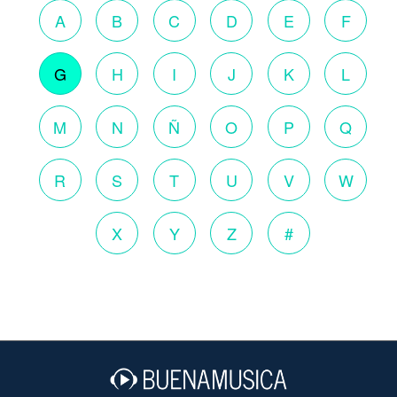
A
B
C
D
E
F
G
H
I
J
K
L
M
N
Ñ
O
P
Q
R
S
T
U
V
W
X
Y
Z
#