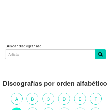
Buscar discografías:
Discografías por orden alfabético
A
B
C
D
E
F