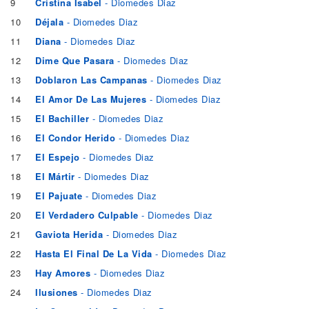
9
Cristina Isabel
- Diomedes Diaz
10
Déjala
- Diomedes Diaz
11
Diana
- Diomedes Diaz
12
Dime Que Pasara
- Diomedes Diaz
13
Doblaron Las Campanas
- Diomedes Diaz
14
El Amor De Las Mujeres
- Diomedes Diaz
15
El Bachiller
- Diomedes Diaz
16
El Condor Herido
- Diomedes Diaz
17
El Espejo
- Diomedes Diaz
18
El Mártir
- Diomedes Diaz
19
El Pajuate
- Diomedes Diaz
20
El Verdadero Culpable
- Diomedes Diaz
21
Gaviota Herida
- Diomedes Diaz
22
Hasta El Final De La Vida
- Diomedes Diaz
23
Hay Amores
- Diomedes Diaz
24
Ilusiones
- Diomedes Diaz