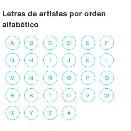
Letras de artistas por orden
alfabético
A
B
C
D
E
F
G
H
I
J
K
L
M
N
Ñ
O
P
Q
R
S
T
U
V
W
X
Y
Z
#