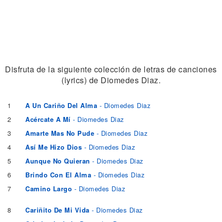
Disfruta de la siguiente colección de letras de canciones
(lyrics) de Diomedes Diaz.
1
A Un Cariño Del Alma
- Diomedes Diaz
2
Acércate A Mí
- Diomedes Diaz
3
Amarte Mas No Pude
- Diomedes Diaz
4
Así Me Hizo Dios
- Diomedes Diaz
5
Aunque No Quieran
- Diomedes Diaz
6
Brindo Con El Alma
- Diomedes Diaz
7
Camino Largo
- Diomedes Diaz
8
Cariñito De Mi Vida
- Diomedes Diaz