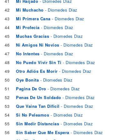
41
Mi Haijado
- Diomedes Diaz
42
Mi Muchacho
- Diomedes Diaz
43
Mi Primera Cana
- Diomedes Diaz
44
Mi Profecia
- Diomedes Diaz
45
Muchas Gracias
- Diomedes Diaz
46
Ni Amigos Ni Novios
- Diomedes Diaz
47
No Intentes
- Diomedes Diaz
48
No Puedo Vivir Sin Ti
- Diomedes Diaz
49
Otro Adiós Es Morir
- Diomedes Diaz
50
Oye Bonita
- Diomedes Diaz
51
Pagina De Oro
- Diomedes Diaz
52
Penas De Un Soldado
- Diomedes Diaz
53
Que Vaina Tan Dificil
- Diomedes Diaz
54
Si No Peleamos
- Diomedes Diaz
55
Sin Medir Distancias
- Diomedes Diaz
56
Sin Saber Que Me Espera
- Diomedes Diaz