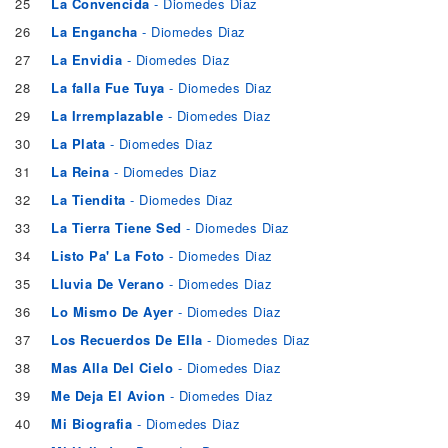
25
La Convencida
- Diomedes Diaz
26
La Engancha
- Diomedes Diaz
27
La Envidia
- Diomedes Diaz
28
La falla Fue Tuya
- Diomedes Diaz
29
La Irremplazable
- Diomedes Diaz
30
La Plata
- Diomedes Diaz
31
La Reina
- Diomedes Diaz
32
La Tiendita
- Diomedes Diaz
33
La Tierra Tiene Sed
- Diomedes Diaz
34
Listo Pa' La Foto
- Diomedes Diaz
35
Lluvia De Verano
- Diomedes Diaz
36
Lo Mismo De Ayer
- Diomedes Diaz
37
Los Recuerdos De Ella
- Diomedes Diaz
38
Mas Alla Del Cielo
- Diomedes Diaz
39
Me Deja El Avion
- Diomedes Diaz
40
Mi Biografia
- Diomedes Diaz