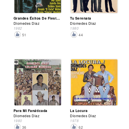
Grandes Éxitos De Fiesta Vallenata
Tu Serenata
Diomedes Diaz
Diomedes Diaz
1982
1980
51
44
Para Mi Fanáticada
La Locura
Diomedes Diaz
Diomedes Diaz
1980
1978
36
62