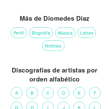
Más de Diomedes Diaz
Perfil
Biografía
Música
Letras
Noticias
Discografías de artistas por
orden alfabético
A
B
C
D
E
F
G
H
I
J
K
L