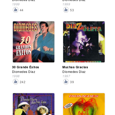
1999
1999
44
53
30 Grande Éxitos
Muchas Gracias
Diomedes Diaz
Diomedes Diaz
1998
1997
242
39