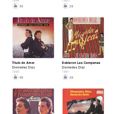
1994
1993
50
26
Título de Amor
Doblaron Las Campanas
Diomedes Diaz
Diomedes Diaz
1993
1991
69
36