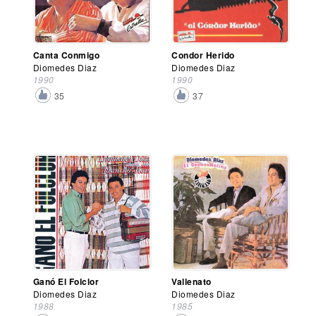
Canta Conmigo
Condor Herido
Diomedes Diaz
Diomedes Diaz
1990
1990
35
37
Ganó El Folclor
Vallenato
Diomedes Diaz
Diomedes Diaz
1988
1985