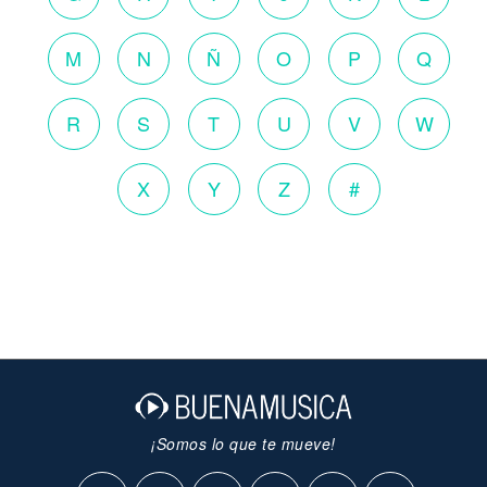
M
N
Ñ
O
P
Q
R
S
T
U
V
W
X
Y
Z
#
¡Somos lo que te mueve!