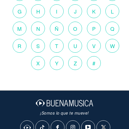
G
H
I
J
K
L
M
N
Ñ
O
P
Q
R
S
T
U
V
W
X
Y
Z
#
¡Somos lo que te mueve!