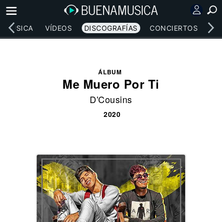
MÚSICA
VÍDEOS
DISCOGRAFÍAS
CONCIERTOS
LE
ÁLBUM
Me Muero Por Ti
D'Cousins
2020