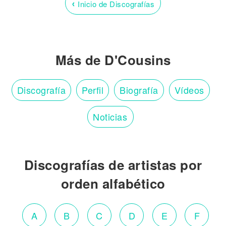
‹
Inicio de Discografías
Más de D'Cousins
Discografía
Perfil
Biografía
Vídeos
Noticias
Discografías de artistas por
orden alfabético
A
B
C
D
E
F