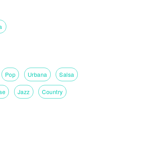
a
Pop
Urbana
Salsa
ae
Jazz
Country