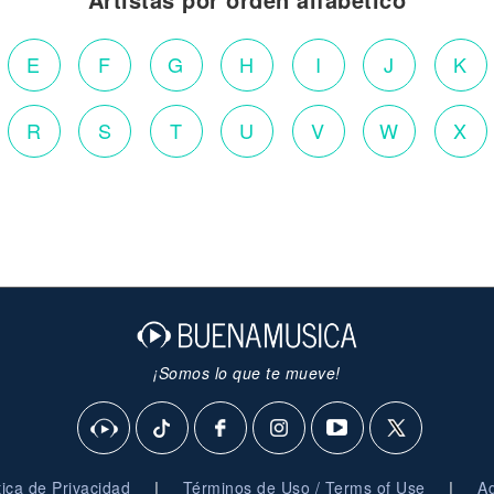
E
F
G
H
I
J
K
R
S
T
U
V
W
X
¡Somos lo que te mueve!
|
|
ítica de Privacidad
Términos de Uso / Terms of Use
Ag