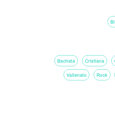
Bi
Bachata
Cristiana
Vallenato
Rock