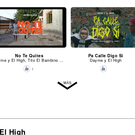
No Te Quites
Pa Calle Digo Si
Dayme y El High, Tito El Bambino y Brray
Dayme y El High
1
El High