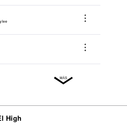
ylee
El High