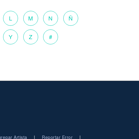
L
M
N
Ñ
Y
Z
#
|
|
regar Artista
Reportar Error