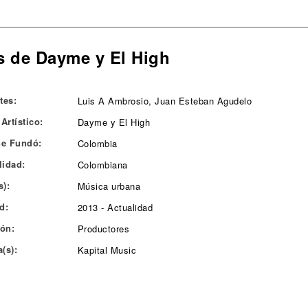
s de Dayme y El High
tes:
Luis A Ambrosio, Juan Esteban Agudelo
Artístico:
Dayme y El High
e Fundó:
Colombia
lidad:
Colombiana
s):
Música urbana
d:
2013 - Actualidad
ón:
Productores
(s):
Kapital Music