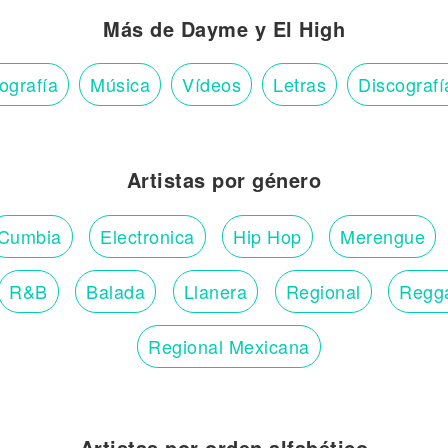
Más de Dayme y El High
ografía
Música
Vídeos
Letras
Discografí
Artistas por género
Cumbia
Electronica
Hip Hop
Merengue
R&B
Balada
Llanera
Regional
Regg
Regional Mexicana
Artistas por orden alfabético