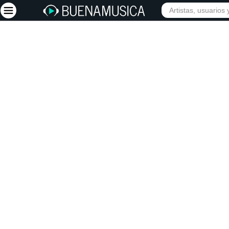
Iniciar sesión
Registrarse
Inicio
Artistas
Red Social
Música
Vídeos
Discografías
Letras
Conciertos