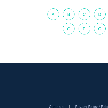
A
B
C
D
O
P
Q
|
Contacto
Privacy Policy / Pol