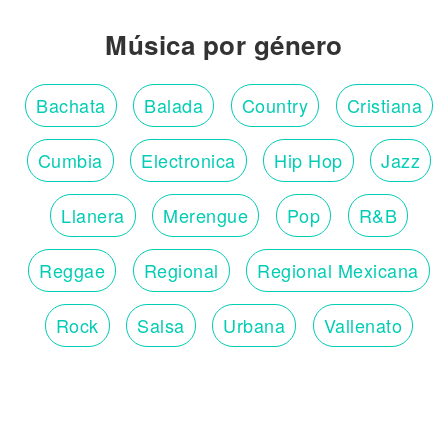
Música por género
Bachata
Balada
Country
Cristiana
Cumbia
Electronica
Hip Hop
Jazz
Llanera
Merengue
Pop
R&B
Reggae
Regional
Regional Mexicana
Rock
Salsa
Urbana
Vallenato