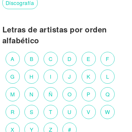
Discografía
Letras de artistas por orden
alfabético
A
B
C
D
E
F
G
H
I
J
K
L
M
N
Ñ
O
P
Q
R
S
T
U
V
W
X
Y
Z
#