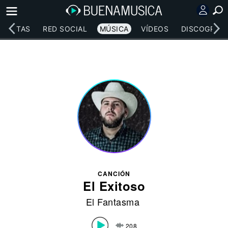
RTISTAS
RED SOCIAL
MÚSICA
VÍDEOS
DISCOGRAFÍ
CANCIÓN
El Exitoso
El Fantasma
208