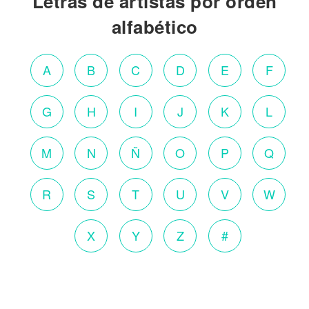
Letras de artistas por orden
alfabético
A
B
C
D
E
F
G
H
I
J
K
L
M
N
Ñ
O
P
Q
R
S
T
U
V
W
X
Y
Z
#