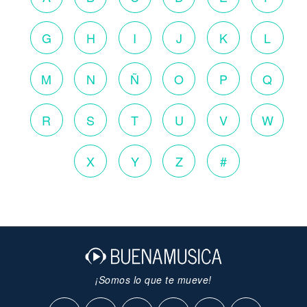
G
H
I
J
K
L
M
N
Ñ
O
P
Q
R
S
T
U
V
W
X
Y
Z
#
¡Somos lo que te mueve!