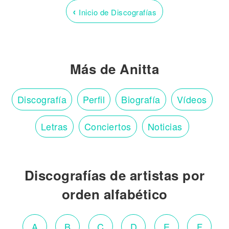
‹
Inicio de Discografías
Más de Anitta
Discografía
Perfil
Biografía
Vídeos
Letras
Conciertos
Noticias
Discografías de artistas por
orden alfabético
A
B
C
D
E
F