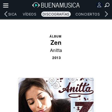
MÚSICA
VÍDEOS
DISCOGRAFÍAS
CONCIERTOS
LE
ÁLBUM
Zen
Anitta
2013