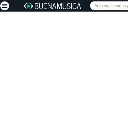
INIC
Iniciar sesión
Registrarse
Inicio
Artistas
Red Social
Música
Vídeos
Discografías
Letras
Conciertos