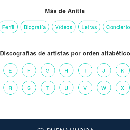
Más de Anitta
Perfil
Biografía
Vídeos
Letras
Conciert
Discografías de artistas por orden alfabétic
E
F
G
H
I
J
K
R
S
T
U
V
W
X