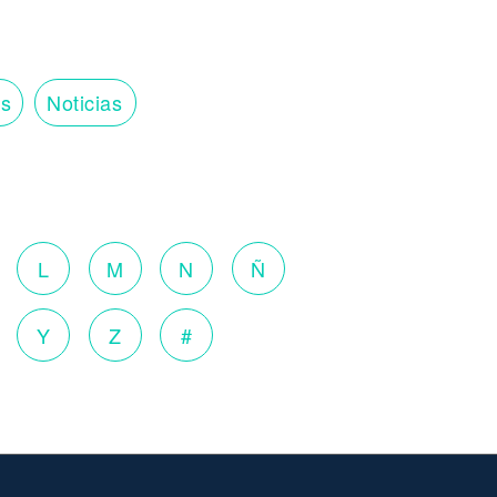
os
Noticias
o
L
M
N
Ñ
Y
Z
#