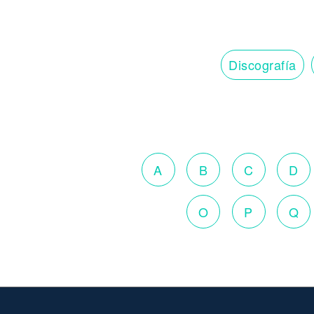
Discografía
A
B
C
D
O
P
Q