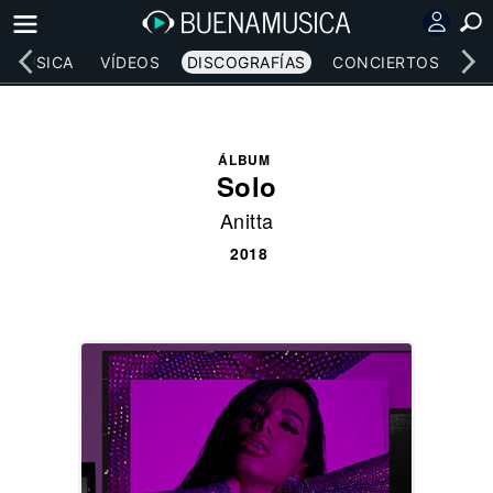
MÚSICA
VÍDEOS
DISCOGRAFÍAS
CONCIERTOS
LE
ÁLBUM
Solo
Anitta
2018