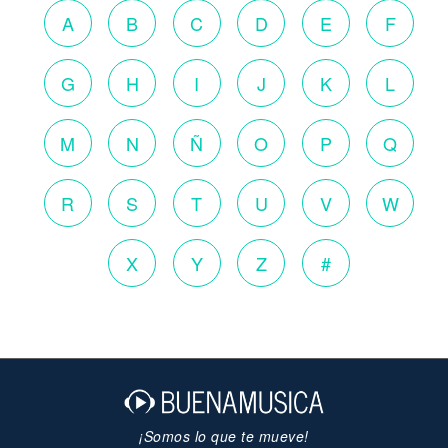
A
B
C
D
E
F
G
H
I
J
K
L
M
N
Ñ
O
P
Q
R
S
T
U
V
W
X
Y
Z
#
¡Somos lo que te mueve!