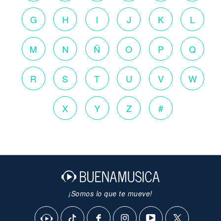
G
H
I
J
K
L
M
N
Ñ
O
P
Q
R
S
T
U
V
W
X
Y
Z
#
¡Somos lo que te mueve!