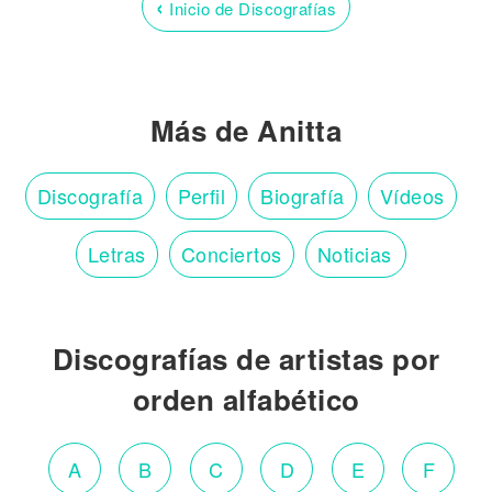
‹
Inicio de Discografías
Más de Anitta
Discografía
Perfil
Biografía
Vídeos
Letras
Conciertos
Noticias
Discografías de artistas por
orden alfabético
A
B
C
D
E
F