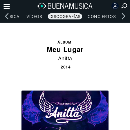
MÚSICA
VÍDEOS
DISCOGRAFÍAS
CONCIERTOS
LE
ÁLBUM
Meu Lugar
Anitta
2014