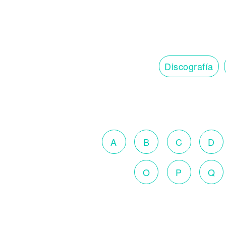
Discografía
A
B
C
D
O
P
Q