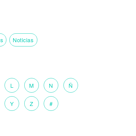
os
Noticias
o
L
M
N
Ñ
Y
Z
#