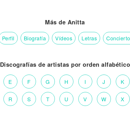
Más de Anitta
Perfil
Biografía
Vídeos
Letras
Conciert
Discografías de artistas por orden alfabétic
E
F
G
H
I
J
K
R
S
T
U
V
W
X