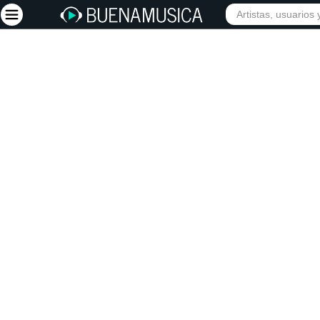
INIC
Iniciar sesión
Registrarse
Inicio
Artistas
Red Social
Música
Vídeos
Discografías
Letras
Conciertos