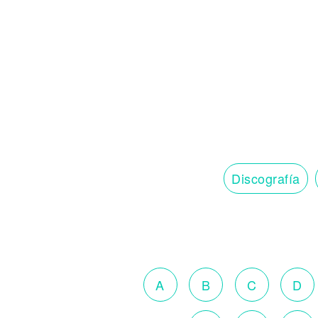
Discografía
A
B
C
D