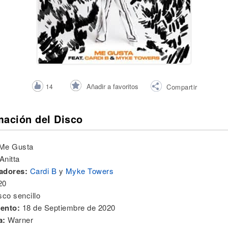
Añadir a favoritos
14
Compartir
mación del Disco
Me Gusta
Anitta
adores:
Cardi B
y
Myke Towers
20
sco sencillo
ento:
18 de Septiembre de 2020
a:
Warner