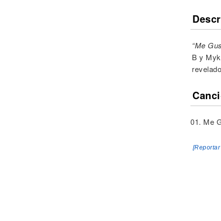
Descr
“Me Gus
B y Myke
revelado
Canci
01. Me G
[Reportar