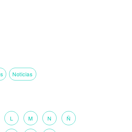
os
Noticias
o
L
M
N
Ñ