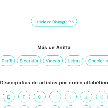
‹
Inicio de Discografías
Más de Anitta
Perfil
Biografía
Vídeos
Letras
Conciert
Discografías de artistas por orden alfabétic
E
F
G
H
I
J
K