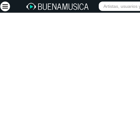
INIC
Iniciar sesión
Registrarse
Inicio
Artistas
Red Social
Música
Vídeos
Discografías
Letras
Conciertos