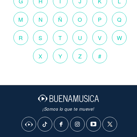
G
H
I
J
K
L
M
N
Ñ
O
P
Q
R
S
T
U
V
W
X
Y
Z
#
¡Somos lo que te mueve!