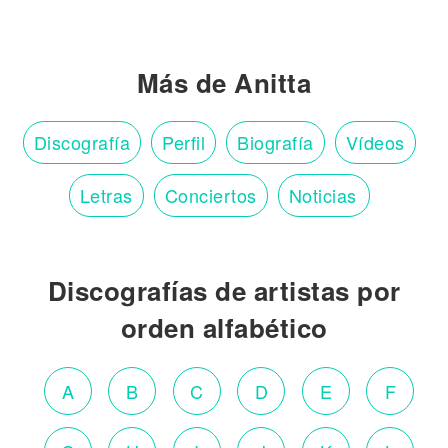
Más de Anitta
Discografía
Perfil
Biografía
Vídeos
Letras
Conciertos
Noticias
Discografías de artistas por
orden alfabético
A
B
C
D
E
F