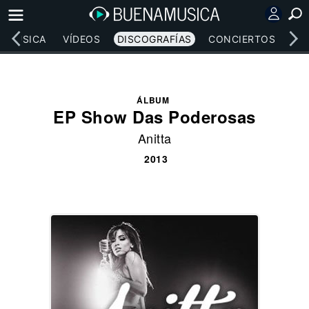
MÚSICA
VÍDEOS
DISCOGRAFÍAS
CONCIERTOS
LE
ÁLBUM
EP Show Das Poderosas
Anitta
2013