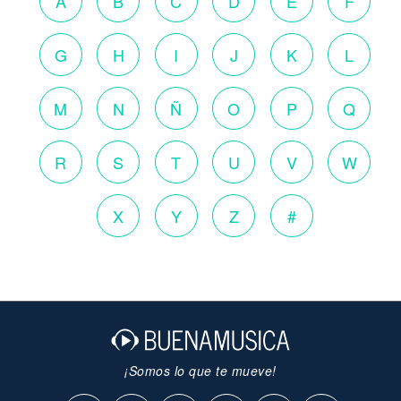
A
B
C
D
E
F
G
H
I
J
K
L
M
N
Ñ
O
P
Q
R
S
T
U
V
W
X
Y
Z
#
¡Somos lo que te mueve!