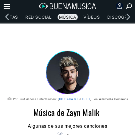
RTISTAS
RED SOCIAL
MÚSICA
VÍDEOS
DISCOGRAFÍ
Por First Access Entertainment [
CC BY-SA 3.0
o
GFDL
], via Wikimedia Commons
Música de Zayn Malik
Algunas de sus mejores canciones