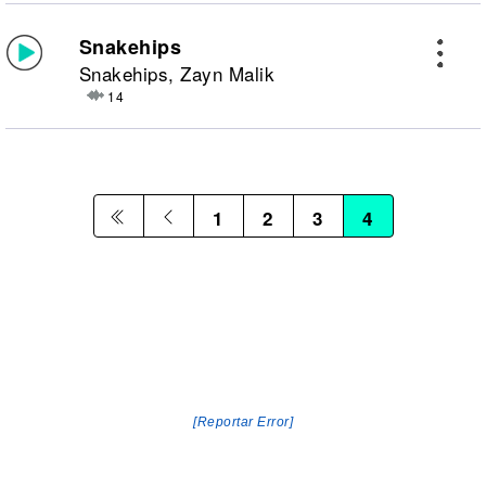
Snakehips
Snakehips, Zayn Malik
14
1
2
3
4
[Reportar Error]