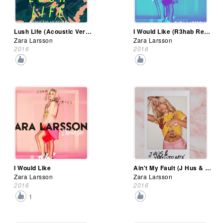
Lush Life (Acoustic Version)
I Would Like (R3hab Remix)
Zara Larsson
Zara Larsson
2016
2016
I Would Like
Ain't My Fault (J Hus & Fred Vip Remix)
Zara Larsson
Zara Larsson
2016
2016
1