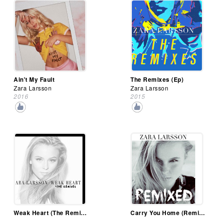
Ain't My Fault
The Remixes (Ep)
Zara Larsson
Zara Larsson
2016
2015
Weak Heart (The Remixes) (Ep)
Carry You Home (Remixes)