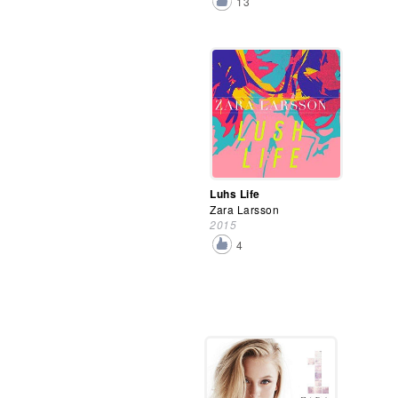
13
Luhs Life
Zara Larsson
2015
4