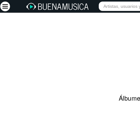
INIC
Iniciar sesión
Registrarse
Inicio
Artistas
Red Social
Música
Álbumes
Vídeos
Discografías
Letras
Conciertos