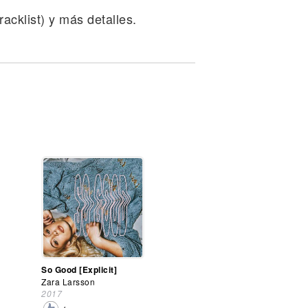
acklist) y más detalles.
So Good [Explicit]
Zara Larsson
2017