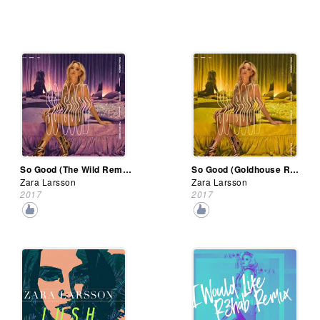
So Good (The Wild Remix)
So Good (Goldhouse Remix)
Zara Larsson
Zara Larsson
2017
2017