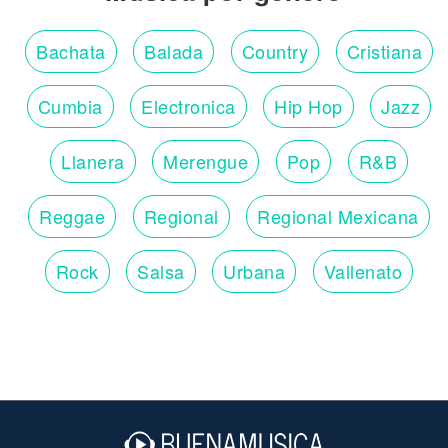
Bachata
Balada
Country
Cristiana
Cumbia
Electronica
Hip Hop
Jazz
Llanera
Merengue
Pop
R&B
Reggae
Regional
Regional Mexicana
Rock
Salsa
Urbana
Vallenato