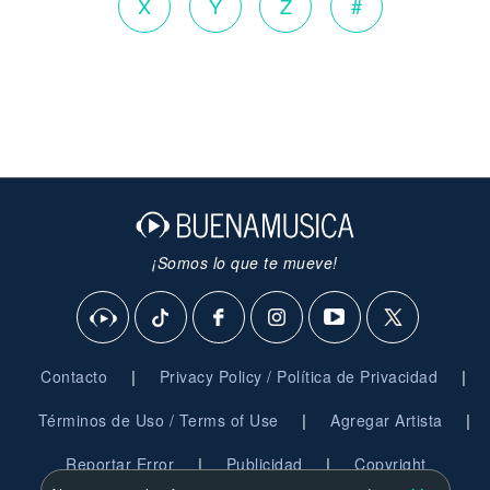
X
Y
Z
#
¡Somos lo que te mueve!
|
|
Contacto
Privacy Policy / Política de Privacidad
|
|
Términos de Uso / Terms of Use
Agregar Artista
|
|
Reportar Error
Publicidad
Copyright