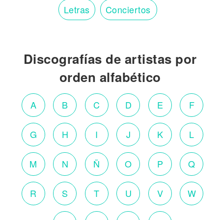
Letras
Conciertos
Discografías de artistas por
orden alfabético
A
B
C
D
E
F
G
H
I
J
K
L
M
N
Ñ
O
P
Q
R
S
T
U
V
W