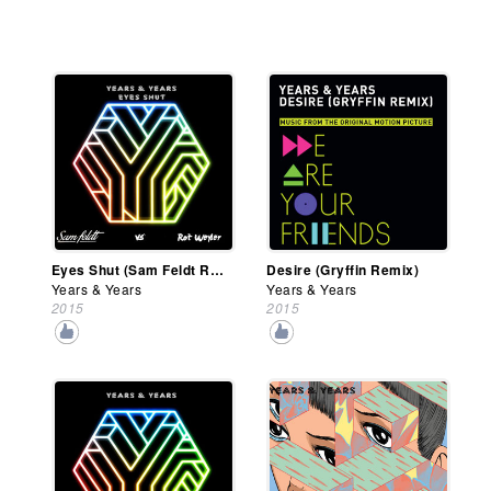
Eyes Shut (Sam Feldt Remix)
Desire (Gryffin Remix)
Years & Years
Years & Years
2015
2015