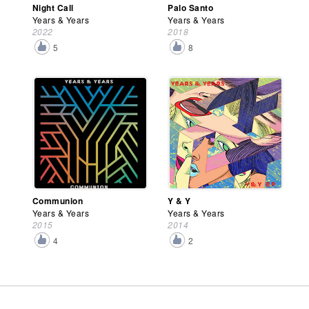
Night Call
Palo Santo
Years & Years
Years & Years
2022
2018
5
8
Communion
Y & Y
Years & Years
Years & Years
2015
2014
4
2