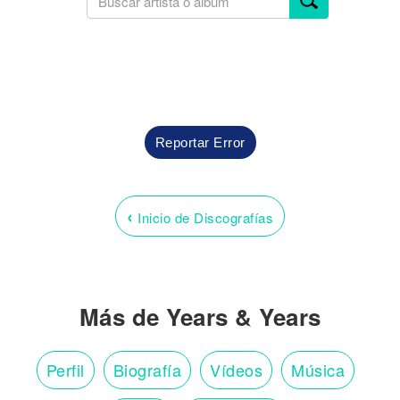
Reportar Error
‹
Inicio de Discografías
Más de Years & Years
Perfil
Biografía
Vídeos
Música