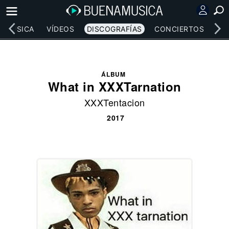
MÚSICA
VÍDEOS
DISCOGRAFÍAS
CONCIERTOS
LE
ÁLBUM
What in XXXTarnation
XXXTentacion
2017