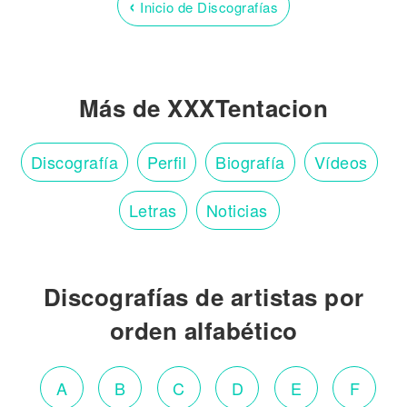
‹
Inicio de Discografías
Más de XXXTentacion
Discografía
Perfil
Biografía
Vídeos
Letras
Noticias
Discografías de artistas por
orden alfabético
A
B
C
D
E
F