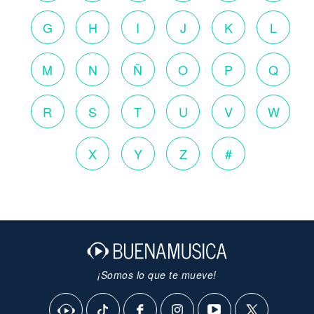
G
H
I
J
K
L
M
N
Ñ
O
P
Q
R
S
T
U
V
W
X
Y
Z
#
¡Somos lo que te mueve!