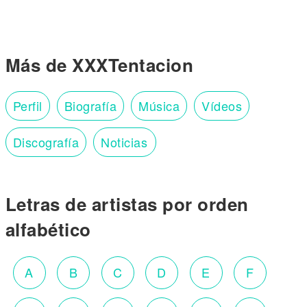
Más de XXXTentacion
Perfil
Biografía
Música
Vídeos
Discografía
Noticias
Letras de artistas por orden
alfabético
A
B
C
D
E
F