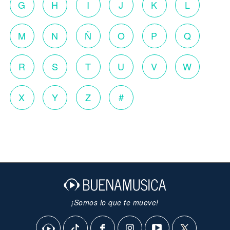
G
H
I
J
K
L
M
N
Ñ
O
P
Q
R
S
T
U
V
W
X
Y
Z
#
¡Somos lo que te mueve!