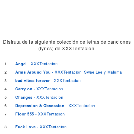
Disfruta de la siguiente colección de letras de canciones
(lyrics) de XXXTentacion.
1
Angel
- XXXTentacion
2
Arms Around You
- XXXTentacion, Swae Lee y Maluma
3
bad vibes forever
- XXXTentacion
4
Carry on
- XXXTentacion
5
Changes
- XXXTentacion
6
Depression & Obsession
- XXXTentacion
7
Floor 555
- XXXTentacion
8
Fuck Love
- XXXTentacion