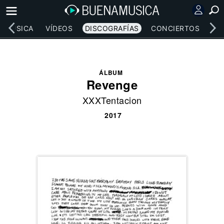
MÚSICA
VÍDEOS
DISCOGRAFÍAS
CONCIERTOS
LE
ÁLBUM
Revenge
XXXTentacion
2017