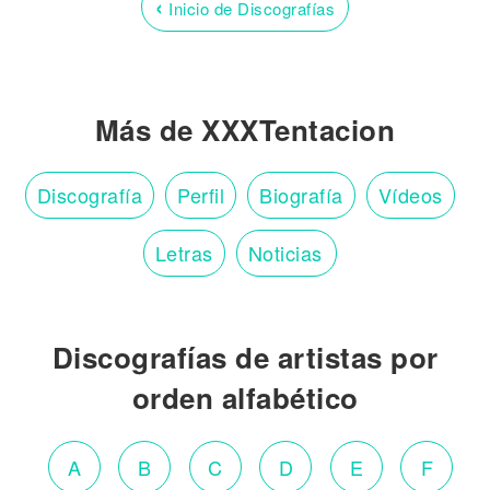
‹
Inicio de Discografías
Más de XXXTentacion
Discografía
Perfil
Biografía
Vídeos
Letras
Noticias
Discografías de artistas por
orden alfabético
A
B
C
D
E
F