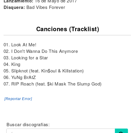
Lanzamiento:
16 de Mayo de 2017
Disquera:
Bad Vibes Forever
Canciones (Tracklist)
01. Look At Me!
02. I Don't Wanna Do This Anymore
03. Looking for a Star
04. King
05. Slipknot (feat. Kin$oul & Killstation)
06. YuNg BrAtZ
07. RIP Roach (feat. $ki Mask The Slump God)
[Reportar Error]
Buscar discografías: