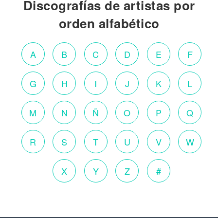
Discografías de artistas por
orden alfabético
A
B
C
D
E
F
G
H
I
J
K
L
M
N
Ñ
O
P
Q
R
S
T
U
V
W
X
Y
Z
#