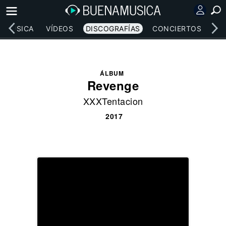
MÚSICA
VÍDEOS
DISCOGRAFÍAS
CONCIERTOS
LE
ÁLBUM
Revenge
XXXTentacion
2017